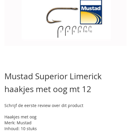
Ga
naar
Mustad Superior Limerick
het
begin
haakjes met oog mt 12
van
de
afbeeldingen-
gallerij
Schrijf de eerste review over dit product
Haakjes met oog
Merk: Mustad
Inhoud: 10 stuks