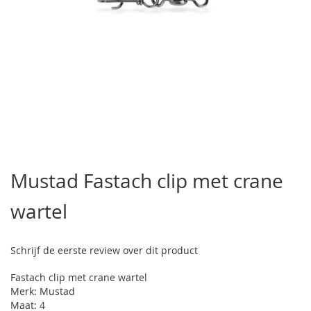
Ga
naar
Mustad Fastach clip met crane
het
begin
wartel
van
de
afbeeldingen-
gallerij
Schrijf de eerste review over dit product
Fastach clip met crane wartel
Merk: Mustad
Maat: 4