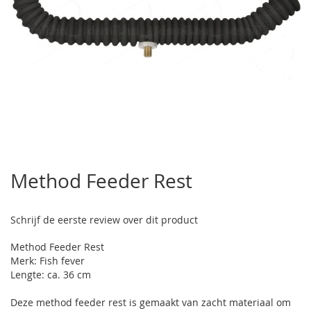
Ga
naar
Method Feeder Rest
het
begin
van
Schrijf de eerste review over dit product
de
afbeeldingen-
Method Feeder Rest
gallerij
Merk: Fish fever
Lengte: ca. 36 cm
Deze method feeder rest is gemaakt van zacht materiaal om