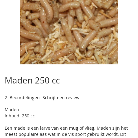
Ga
naar
Maden 250 cc
het
begin
van
2
Beoordelingen
Schrijf een review
de
afbeeldingen-
Maden
gallerij
Inhoud: 250 cc
Een made is een larve van een mug of vlieg. Maden zijn het
meest populaire aas wat in de vis sport gebruikt wordt. Dit