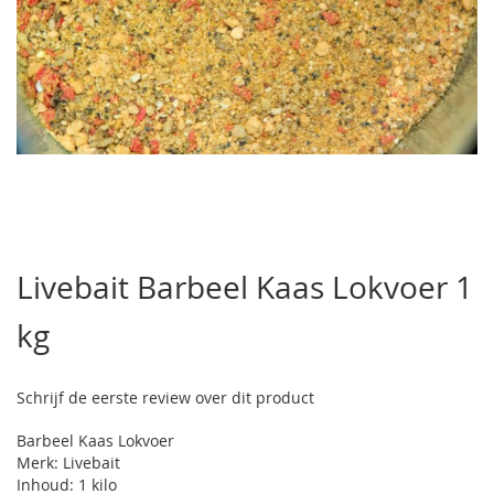
Ga
naar
Livebait Barbeel Kaas Lokvoer 1
het
begin
kg
van
de
afbeeldingen-
gallerij
Schrijf de eerste review over dit product
Barbeel Kaas Lokvoer
Merk: Livebait
Inhoud: 1 kilo