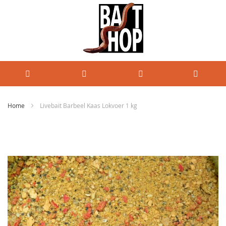
Home
Livebait Barbeel Kaas Lokvoer 1 kg
Ga
naar
het
einde
van
de
afbeeldingen-
gallerij