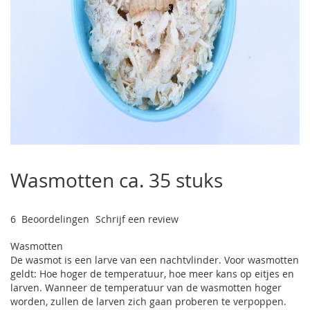
Ga
naar
Wasmotten ca. 35 stuks
het
begin
van
6
Beoordelingen
Schrijf een review
de
afbeeldingen-
Wasmotten
gallerij
De wasmot is een larve van een nachtvlinder. Voor wasmotten
geldt: Hoe hoger de temperatuur, hoe meer kans op eitjes en
larven. Wanneer de temperatuur van de wasmotten hoger
worden, zullen de larven zich gaan proberen te verpoppen.