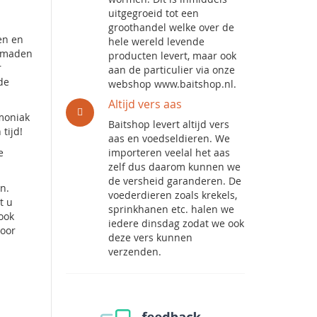
uitgegroeid tot een
groothandel welke over de
en en
hele wereld levende
n maden
producten levert, maar ook
r
aan de particulier via onze
de
webshop www.baitshop.nl.
Altijd vers aas
amoniak
Baitshop levert altijd vers
tijd!
aas en voedseldieren. We
e
importeren veelal het aas
zelf dus daarom kunnen we
de versheid garanderen. De
n.
voederdieren zoals krekels,
t u
sprinkhanen etc. halen we
ook
iedere dinsdag zodat we ook
voor
deze vers kunnen
verzenden.