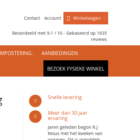
Contact
Account
Winkelwagen
Beoordeeld met 9.1 / 10 - Gebaseerd op
1635
reviews
MPOSTERING
AANBIEDINGEN
BEZOEK FYSIEKE WINKEL
g
Snelle levering
Meer dan 30 jaar
ervaring
Jaren geleden begon R.J
Mous met het kweken van
wormen. Dit is inmiddels