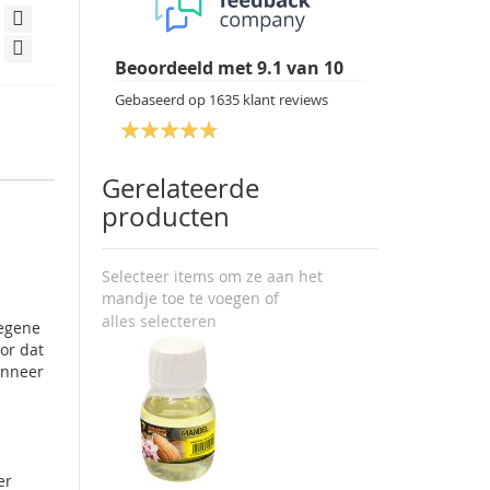
Beoordeeld met
9.1
van
10
Gebaseerd op
1635
klant reviews
Gerelateerde
producten
Selecteer items om ze aan het
mandje toe te voegen of
alles selecteren
iegene
or dat
anneer
er