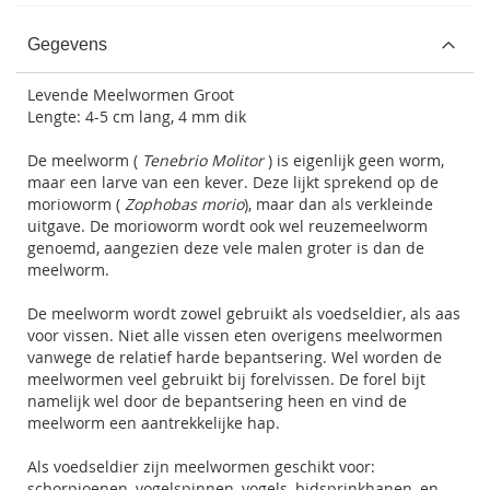
Gegevens
Levende Meelwormen Groot
Lengte: 4-5 cm lang, 4 mm dik
De meelworm (
Tenebrio Molitor
) is eigenlijk geen worm,
maar een larve van een kever. Deze lijkt sprekend op de
morioworm (
Zophobas morio
), maar dan als verkleinde
uitgave. De morioworm wordt ook wel reuzemeelworm
genoemd, aangezien deze vele malen groter is dan de
meelworm.
De meelworm wordt zowel gebruikt als voedseldier, als aas
voor vissen. Niet alle vissen eten overigens meelwormen
vanwege de relatief harde bepantsering. Wel worden de
meelwormen veel gebruikt bij
forelvissen
. De forel bijt
namelijk wel door de bepantsering heen en vind de
meelworm een aantrekkelijke hap.
Als voedseldier zijn meelwormen geschikt voor:
schorpioenen, vogelspinnen, vogels, bidsprinkhanen, en