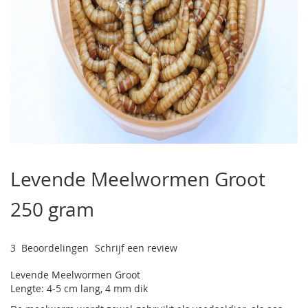
Ga
naar
Levende Meelwormen Groot
het
begin
250 gram
van
de
afbeeldingen-
gallerij
3
Beoordelingen
Schrijf een review
Levende Meelwormen Groot
Lengte: 4-5 cm lang, 4 mm dik