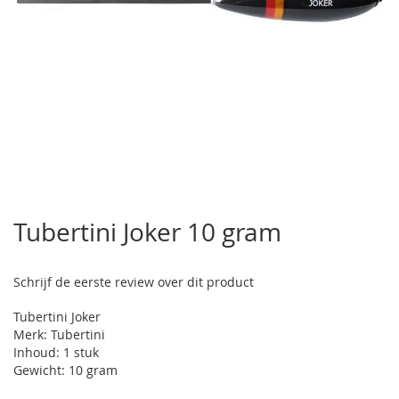
Ga
naar
Tubertini Joker 10 gram
het
begin
van
Schrijf de eerste review over dit product
de
afbeeldingen-
Tubertini Joker
gallerij
Merk: Tubertini
Inhoud: 1 stuk
Gewicht: 10 gram