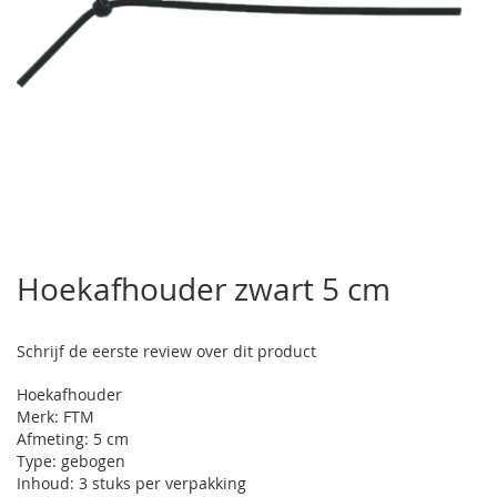
Ga
naar
Hoekafhouder zwart 5 cm
het
begin
van
Schrijf de eerste review over dit product
de
afbeeldingen-
Hoekafhouder
gallerij
Merk: FTM
Afmeting: 5 cm
Type: gebogen
Inhoud: 3 stuks per verpakking