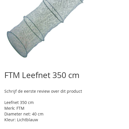
Ga
naar
FTM Leefnet 350 cm
het
begin
van
Schrijf de eerste review over dit product
de
afbeeldingen-
Leefnet 350 cm
gallerij
Merk: FTM
Diameter net: 40 cm
Kleur: Lichtblauw