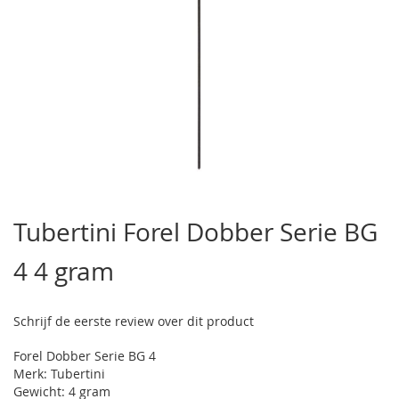
Ga
naar
Tubertini Forel Dobber Serie BG
het
begin
4 4 gram
van
de
afbeeldingen-
gallerij
Schrijf de eerste review over dit product
Forel Dobber Serie BG 4
Merk: Tubertini
Gewicht: 4 gram