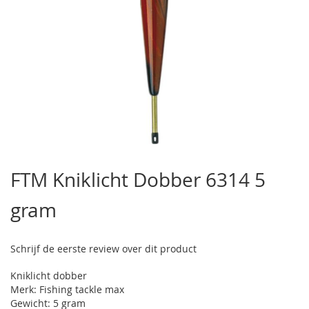
Ga
naar
FTM Kniklicht Dobber 6314 5
het
begin
gram
van
de
afbeeldingen-
gallerij
Schrijf de eerste review over dit product
Kniklicht dobber
Merk: Fishing tackle max
Gewicht: 5 gram