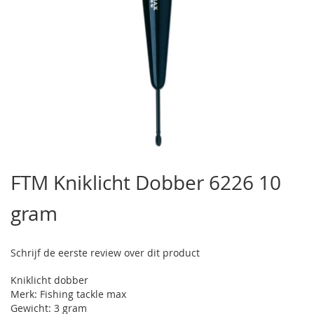
Ga
naar
FTM Kniklicht Dobber 6226 10
het
begin
gram
van
de
afbeeldingen-
gallerij
Schrijf de eerste review over dit product
Kniklicht dobber
Merk: Fishing tackle max
Gewicht: 3 gram