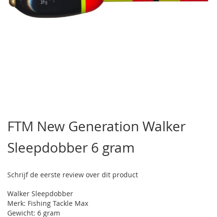
Ga
naar
FTM New Generation Walker
het
begin
Sleepdobber 6 gram
van
de
afbeeldingen-
gallerij
Schrijf de eerste review over dit product
Walker Sleepdobber
Merk: Fishing Tackle Max
Gewicht: 6 gram