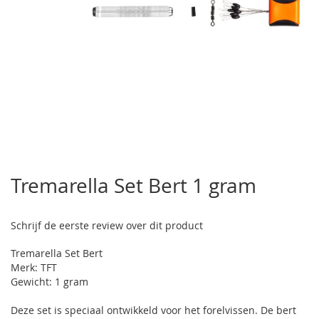
Ga
naar
Tremarella Set Bert 1 gram
het
begin
van
Schrijf de eerste review over dit product
de
afbeeldingen-
Tremarella Set Bert
gallerij
Merk: TFT
Gewicht: 1 gram
Deze set is speciaal ontwikkeld voor het forelvissen. De bert