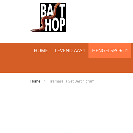
HOME
LEVEND AAS
HENGELSPORT
Home
Tremarella Set Bert 4 gram
Ga
naar
het
einde
van
de
afbeeldingen-