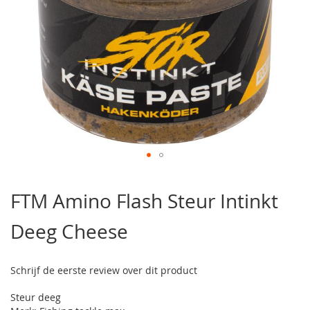
Ga
naar
FTM Amino Flash Steur Intinkt
het
begin
Deeg Cheese
van
de
afbeeldingen-
gallerij
Schrijf de eerste review over dit product
Steur deeg