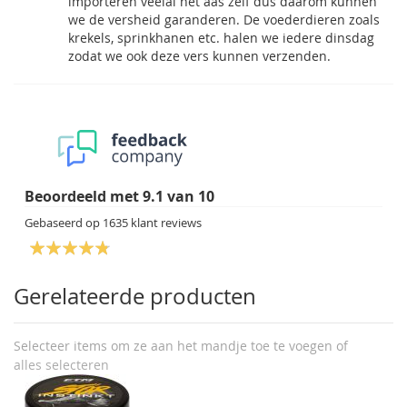
importeren veelal het aas zelf dus daarom kunnen
we de versheid garanderen. De voederdieren zoals
krekels, sprinkhanen etc. halen we iedere dinsdag
zodat we ook deze vers kunnen verzenden.
Beoordeeld met
9.1
van
10
Gebaseerd op
1635
klant reviews
Gerelateerde producten
Selecteer items om ze aan het mandje toe te voegen of
alles selecteren