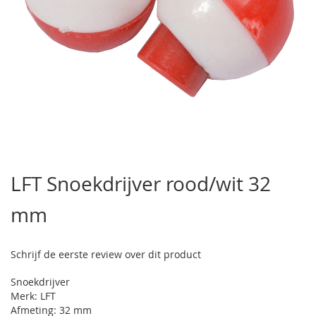
Ga
naar
LFT Snoekdrijver rood/wit 32
het
begin
mm
van
de
afbeeldingen-
gallerij
Schrijf de eerste review over dit product
Snoekdrijver
Merk: LFT
Afmeting: 32 mm