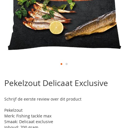
Ga
naar
Pekelzout Delicaat Exclusive
het
begin
van
Schrijf de eerste review over dit product
de
afbeeldingen-
Pekelzout
gallerij
Merk: Fishing tackle max
Smaak: Delicaat exclusive
Inhoud: 700 gram