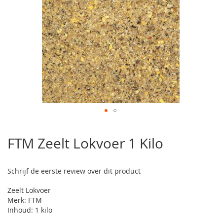
Ga
naar
FTM Zeelt Lokvoer 1 Kilo
het
begin
van
Schrijf de eerste review over dit product
de
afbeeldingen-
Zeelt Lokvoer
gallerij
Merk: FTM
Inhoud: 1 kilo