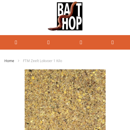
Home
FTM Zeelt Lokvoer 1 Kilo
Ga
naar
het
einde
van
de
afbeeldingen-
gallerij