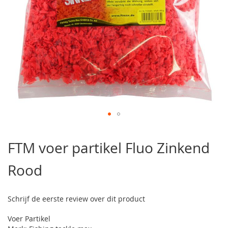
Ga
naar
FTM voer partikel Fluo Zinkend
het
begin
Rood
van
de
afbeeldingen-
gallerij
Schrijf de eerste review over dit product
Voer Partikel