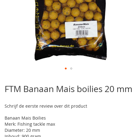
Ga
naar
FTM Banaan Mais boilies 20 mm
het
begin
van
Schrijf de eerste review over dit product
de
afbeeldingen-
Banaan Mais Boilies
gallerij
Merk: Fishing tackle max
Diameter: 20 mm
Inhoud: 900 gram