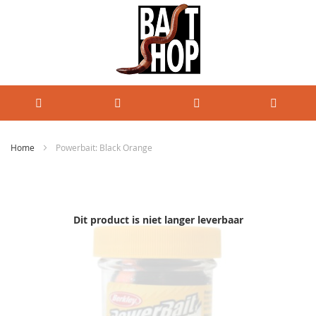
Home
Powerbait: Black Orange
Ga
naar
het
einde
Dit product is niet langer leverbaar
van
de
afbeeldingen-
gallerij