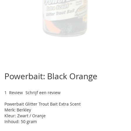
Ga
naar
Powerbait: Black Orange
het
begin
van
1
Review
Schrijf een review
de
afbeeldingen-
Powerbait Glitter Trout Bait Extra Scent
gallerij
Merk: Berkley
Kleur: Zwart / Oranje
Inhoud: 50 gram