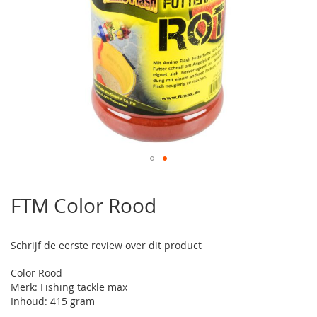
Ga
naar
FTM Color Rood
het
begin
van
Schrijf de eerste review over dit product
de
afbeeldingen-
Color Rood
gallerij
Merk: Fishing tackle max
Inhoud: 415 gram