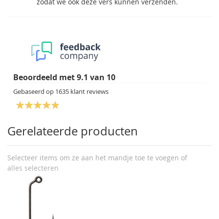
zodat we ook deze vers kunnen verzenden.
Beoordeeld met
9.1
van
10
Gebaseerd op
1635
klant reviews
Gerelateerde producten
Selecteer items om ze aan het mandje toe te voegen of
alles selecteren