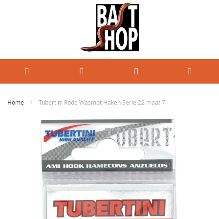
Home
Tubertini Rode Wasmot Haken Serie 22 maat 7
Ga
naar
het
einde
van
de
afbeeldingen-
gallerij