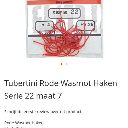
Ga
naar
Tubertini Rode Wasmot Haken
het
begin
Serie 22 maat 7
van
de
afbeeldingen-
gallerij
Schrijf de eerste review over dit product
Rode Wasmot Haken