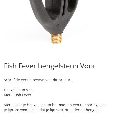
Ga
naar
Fish Fever hengelsteun Voor
het
begin
van
Schrijf de eerste review over dit product
de
afbeeldingen-
Hengelsteun Voor
gallerij
Merk: Fish Fever
Steun voor je hengel, met in het midden een uitsparing voor
je lijn. Zo voorkom je dat je lijn vast zit onder de hengel.