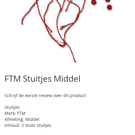
Ga
naar
FTM Stuitjes Middel
het
begin
van
Schrijf de eerste review over dit product
de
afbeeldingen-
Stuitjes
gallerij
Merk: FTM
Afmeting: Middel
Inhoud: 5 stuks stuitjes