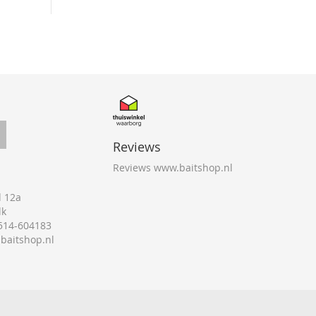
Reviews
Reviews www.baitshop.nl
 12a
lk
0514-604183
@baitshop.nl