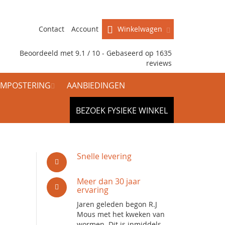
Contact
Account
Winkelwagen
Beoordeeld met 9.1 / 10 - Gebaseerd op
1635
reviews
MPOSTERING
AANBIEDINGEN
BEZOEK FYSIEKE WINKEL
Snelle levering
Meer dan 30 jaar
ervaring
Jaren geleden begon R.J
Mous met het kweken van
wormen. Dit is inmiddels