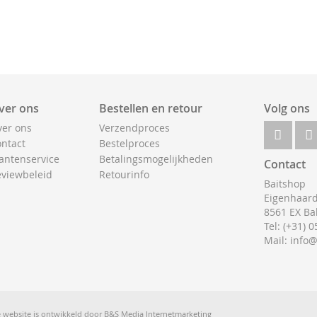
ver ons
Bestellen en retour
Volg ons
er ons
Verzendproces
ntact
Bestelproces
antenservice
Betalingsmogelijkheden
Contact
viewbeleid
Retourinfo
Baitshop
Eigenhaard
8561 EX Ba
Tel: (+31) 
Mail: info
 website is ontwikkeld door
B&S Media Internetmarketing