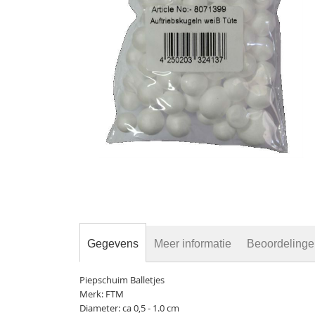
gallerij
Ga
naar
het
begin
van
de
Gegevens
Meer informatie
Beoordeling
afbeeldingen-
gallerij
Piepschuim Balletjes
Merk: FTM
Diameter: ca 0,5 - 1.0 cm