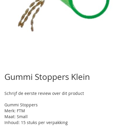
Ga
naar
Gummi Stoppers Klein
het
begin
van
Schrijf de eerste review over dit product
de
afbeeldingen-
Gummi Stoppers
gallerij
Merk: FTM
Maat: Small
Inhoud: 15 stuks per verpakking