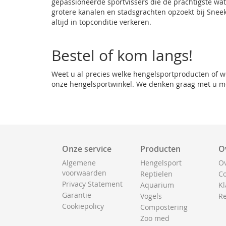
gepassioneerde sportvissers die de prachtigste wat
grotere kanalen en stadsgrachten opzoekt bij
Snee
altijd in topconditie verkeren.
Bestel of kom langs!
Weet u al precies welke hengelsportproducten of we
onze hengelsportwinkel. We denken graag met u mee
Onze service
Producten
O
Algemene
Hengelsport
Ov
voorwaarden
Reptielen
Co
Privacy Statement
Aquarium
Kl
Garantie
Vogels
Re
Cookiepolicy
Compostering
Zoo med