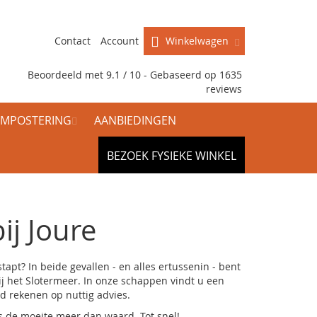
Contact
Account
Winkelwagen
Beoordeeld met 9.1 / 10 - Gebaseerd op
1635
reviews
MPOSTERING
AANBIEDINGEN
BEZOEK FYSIEKE WINKEL
ij Joure
pt? In beide gevallen - en alles ertussenin - bent
ij het Slotermeer. In onze schappen vindt u een
d rekenen op nuttig advies.
is de moeite meer dan waard. Tot snel!