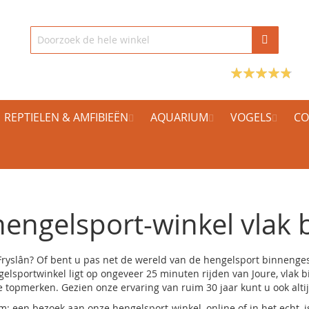
REPTIELEN & AMFIBIEËN
AQUARIUM
VOGELS
CO
engelsport-winkel vlak b
ryslân? Of bent u pas net de wereld van de hengelsport binnengesta
gelsportwinkel ligt op ongeveer 25 minuten rijden van Joure, vlak b
topmerken. Gezien onze ervaring van ruim 30 jaar kunt u ook altij
m: een bezoek aan onze hengelsport-winkel, online of in het echt, 