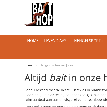
HOME
LEVEND AAS
HENGELSPORT
Home
Hengelsport-winkel Joure
Altijd
bait
in onze h
Bent u bekend met de beste visstekjes in Súdwest-F
u aan het juiste adres bij
Baitshop
(Balk). Onze hen
ruim aanbod aan aas en visgerei van uiteenlopende 
Voor veel vissers uit Joure en omgeving geldt daaro