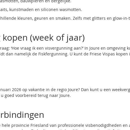
smotten, dauwpieren en dergelijke.
kbaits, kunstmaden en siliconen wasmotten.
hillende kleuren, geuren en smaken. Zelfs met glitters en glow-in-
 kopen (week of jaar)
raag: ‘Hoe vraag ik een visvergunning aan?’ In Joure en omgeving 
eldt dan namelijk de Fiskfergunning. U kunt de
Friese Vispas
kopen 
januari 2026 op vakantie in de regio Joure? Dan kunt u een weekve
 u goed voorbereid terug naar Joure.
erbindingen
e hele provincie
Friesland
van professionele visbenodigdheden en ad