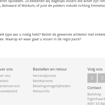
eren opzoeken. Zo bedienen wij dagelijks vissers die actief zijn r
k
,
Bolsward
of
Workum
, of juist de polders induikt richting
Emmeloo
lk type aas u nodig hebt? Bestel de gewenste artikelen met enkele k
. Waarop en waar gaat u vissen in de regio Joure?
ver ons
Bestellen en retour
Volg ons
er ons
Verzendproces
ntact
Bestelproces
antenservice
Betalingsmogelijkheden
Contact
viewbeleid
Retourinfo
Baitshop
Eigenhaard
8561 EX Ba