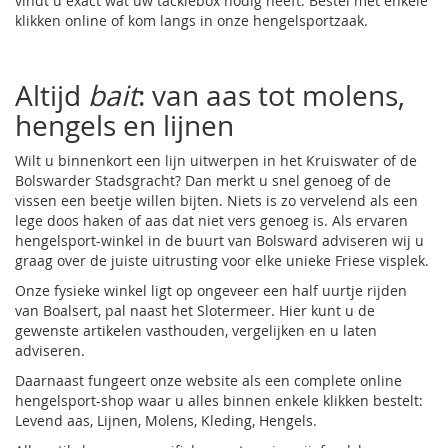
vindt u exact wat uw tacklebox nodig heeft. Bestel met enkele
klikken online of kom langs in onze hengelsportzaak.
Altijd
bait
: van aas tot molens,
hengels en lijnen
Wilt u binnenkort een lijn uitwerpen in het Kruiswater of de
Bolswarder Stadsgracht? Dan merkt u snel genoeg of de
vissen een beetje willen bijten. Niets is zo vervelend als een
lege doos haken of aas dat niet vers genoeg is. Als ervaren
hengelsport-winkel in de buurt van Bolsward adviseren wij u
graag over de juiste uitrusting voor elke unieke Friese visplek.
Onze fysieke winkel ligt op ongeveer een half uurtje rijden
van Boalsert, pal naast het Slotermeer. Hier kunt u de
gewenste artikelen vasthouden, vergelijken en u laten
adviseren.
Daarnaast fungeert onze website als een complete online
hengelsport-shop waar u alles binnen enkele klikken bestelt:
Levend aas
,
Lijnen
,
Molens
,
Kleding
, Hengels.