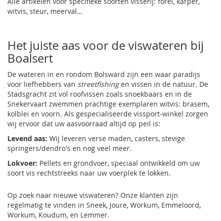
Alle artikelen voor specifieke soorten visserij: forel, karper,
witvis, steur, meerval…
Het juiste aas voor de viswateren bij
Boalsert
De wateren in en rondom Bolsward zijn een waar paradijs
voor liefhebbers van
streetfishing
en vissen in de natuur. De
Stadsgracht zit vol roofvissen zoals snoekbaars en in de
Snekervaart zwemmen prachtige exemplaren witvis: brasem,
kolblei en voorn. Als gespecialiseerde vissport-winkel zorgen
wij ervoor dat uw aasvoorraad altijd op peil is:
Levend aas:
Wij leveren verse maden, casters, stevige
springers/dendro's en nog veel meer.
Lokvoer:
Pellets en grondvoer, speciaal ontwikkeld om uw
soort vis rechtstreeks naar uw voerplek te lokken.
Op zoek naar nieuwe viswateren? Onze klanten zijn
regelmatig te vinden in
Sneek
,
Joure
,
Workum
,
Emmeloord
,
Workum
,
Koudum
,
en
Lemmer
.