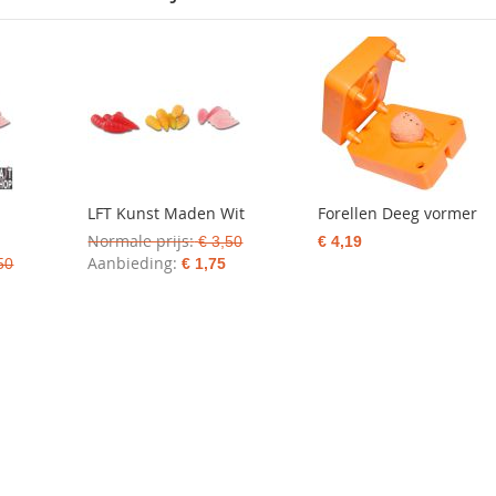
LFT Kunst Maden Wit
Forellen Deeg vormer
Normale prijs
€ 3,50
€ 4,19
Aanbieding
50
€ 1,75