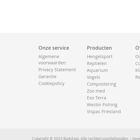
Onze service
Producten
O
Algemene
Hengelsport
Ov
voorwaarden
Reptielen
Co
Privacy Statement
Aquarium
Kl
Garantie
Vogels
Re
Cookiepolicy
Compostering
Zoo med
Exo Terra
Westin Fishing
Vispas Friesland
Copyright © 2023 Baitshop. Alle rechten voorbehouden.
| Deze