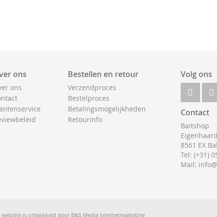
ver ons
Bestellen en retour
Volg ons
er ons
Verzendproces
ntact
Bestelproces
antenservice
Betalingsmogelijkheden
Contact
viewbeleid
Retourinfo
Baitshop
Eigenhaard
8561 EX Ba
Tel: (+31) 
Mail: info
 website is ontwikkeld door
B&S Media Internetmarketing