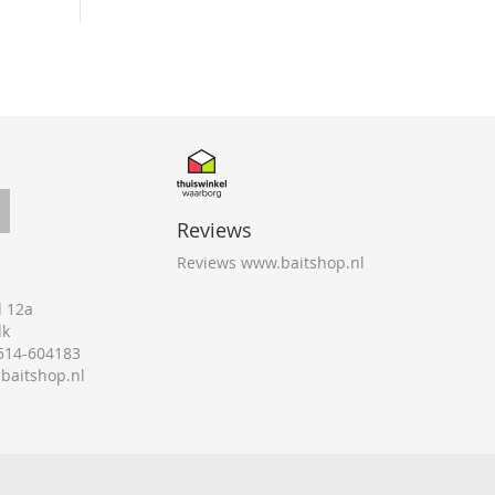
Reviews
Reviews www.baitshop.nl
 12a
lk
0514-604183
@baitshop.nl