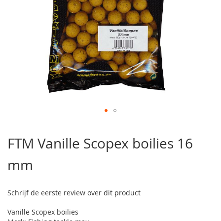
Ga
naar
FTM Vanille Scopex boilies 16
het
begin
mm
van
de
afbeeldingen-
gallerij
Schrijf de eerste review over dit product
Vanille Scopex boilies