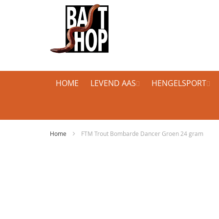
HOME
LEVEND AAS
HENGELSPORT
Home
FTM Trout Bombarde Dancer Groen 24 gram
Ga
naar
het
einde
van
de
afbeeldingen-