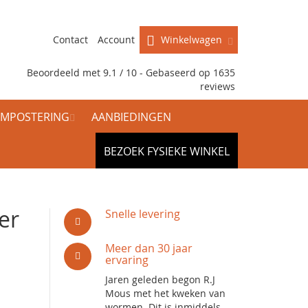
Contact
Account
Winkelwagen
Beoordeeld met 9.1 / 10 - Gebaseerd op
1635
reviews
MPOSTERING
AANBIEDINGEN
BEZOEK FYSIEKE WINKEL
er
Snelle levering
Meer dan 30 jaar
ervaring
Jaren geleden begon R.J
Mous met het kweken van
wormen. Dit is inmiddels