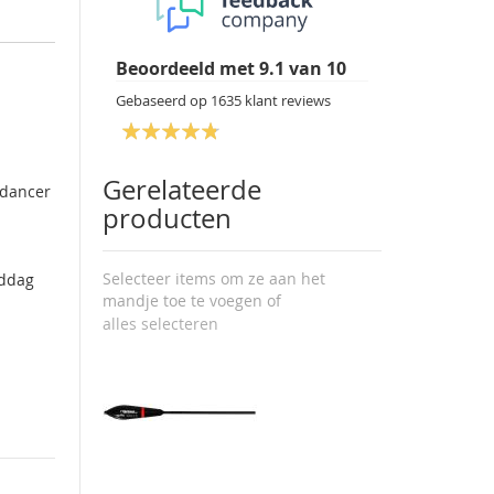
Beoordeeld met
9.1
van
10
Gebaseerd op
1635
klant reviews
Gerelateerde
 dancer
producten
Selecteer items om ze aan het
iddag
mandje toe te voegen of
alles selecteren