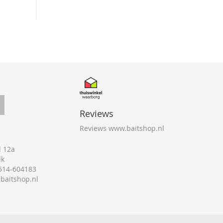
Reviews
Reviews www.baitshop.nl
 12a
lk
0514-604183
@baitshop.nl