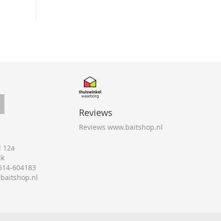
Reviews
Reviews www.baitshop.nl
 12a
lk
0514-604183
@baitshop.nl