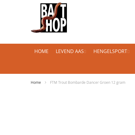
HOME
LEVEND AAS
HENGELSPORT
Home
FTM Trout Bombarde Dancer Groen 12 gram
Ga
naar
het
einde
van
de
afbeeldingen-