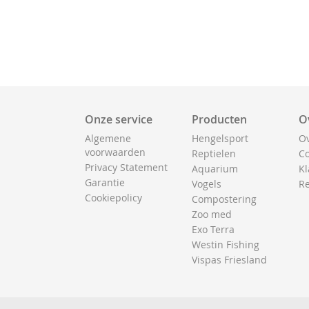
Onze service
Producten
O
Algemene
Hengelsport
Ov
voorwaarden
Reptielen
Co
Privacy Statement
Aquarium
Kl
Garantie
Vogels
Re
Cookiepolicy
Compostering
Zoo med
Exo Terra
Westin Fishing
Vispas Friesland