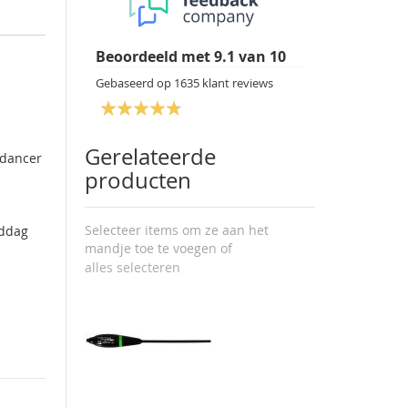
Beoordeeld met
9.1
van
10
Gebaseerd op
1635
klant reviews
Gerelateerde
 dancer
producten
Selecteer items om ze aan het
iddag
mandje toe te voegen of
alles selecteren