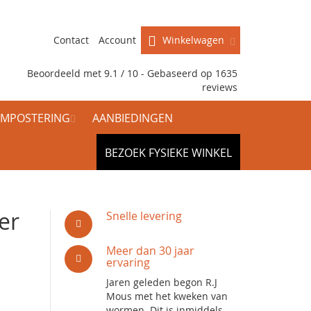
Contact
Account
Winkelwagen
Beoordeeld met 9.1 / 10 - Gebaseerd op
1635
reviews
MPOSTERING
AANBIEDINGEN
BEZOEK FYSIEKE WINKEL
er
Snelle levering
Meer dan 30 jaar
ervaring
Jaren geleden begon R.J
Mous met het kweken van
wormen. Dit is inmiddels