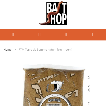
Home
FTM Terre de Somme natur ( bruin leem)
Ga
naar
het
einde
van
de
afbeeldingen-
gallerij