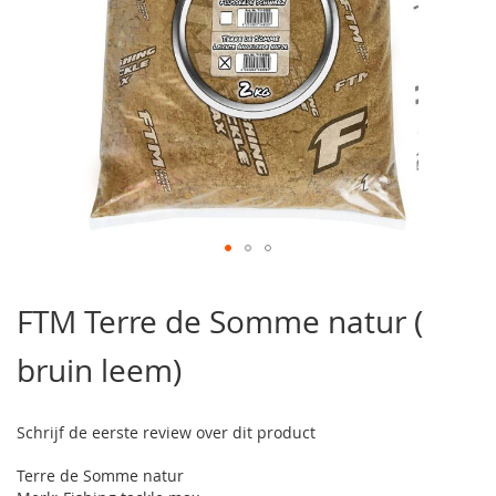
Ga
naar
FTM Terre de Somme natur (
het
begin
bruin leem)
van
de
afbeeldingen-
gallerij
Schrijf de eerste review over dit product
Terre de Somme natur