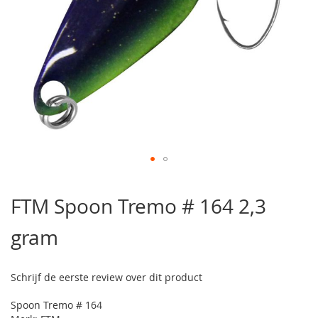
Ga
naar
FTM Spoon Tremo # 164 2,3
het
begin
gram
van
de
afbeeldingen-
gallerij
Schrijf de eerste review over dit product
Spoon Tremo # 164