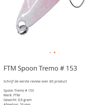
Ga
naar
FTM Spoon Tremo # 153
het
begin
van
Schrijf de eerste review over dit product
de
afbeeldingen-
Spoon Tremo # 153
gallerij
Merk: FTM
Gewicht: 0,9 gram
Afmeting: 29 mm