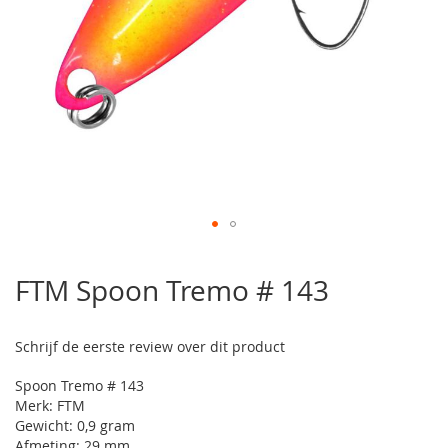
Ga
naar
FTM Spoon Tremo # 143
het
begin
van
Schrijf de eerste review over dit product
de
afbeeldingen-
Spoon Tremo # 143
gallerij
Merk: FTM
Gewicht: 0,9 gram
Afmeting: 29 mm