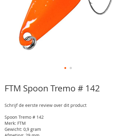
Ga
naar
FTM Spoon Tremo # 142
het
begin
van
Schrijf de eerste review over dit product
de
afbeeldingen-
Spoon Tremo # 142
gallerij
Merk: FTM
Gewicht: 0,9 gram
Afmeting: 29 mm