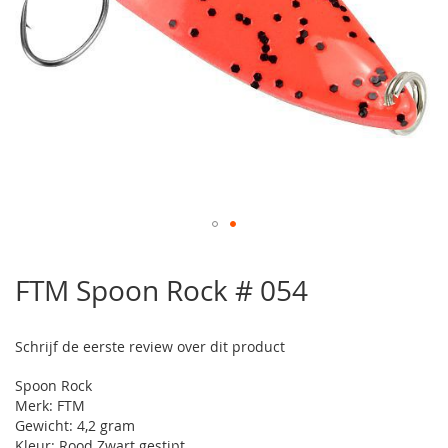
Ga
naar
FTM Spoon Rock # 054
het
begin
van
Schrijf de eerste review over dit product
de
afbeeldingen-
Spoon Rock
gallerij
Merk: FTM
Gewicht: 4,2 gram
Kleur: Rood Zwart gestipt