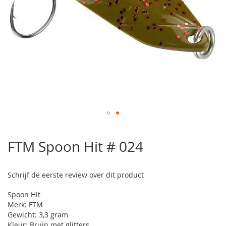
Ga
naar
FTM Spoon Hit # 024
het
begin
van
Schrijf de eerste review over dit product
de
afbeeldingen-
Spoon Hit
gallerij
Merk: FTM
Gewicht: 3,3 gram
Kleur: Bruin met glitters