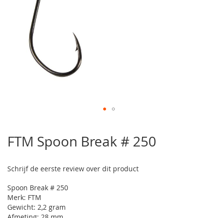
Ga
naar
FTM Spoon Break # 250
het
begin
van
Schrijf de eerste review over dit product
de
afbeeldingen-
Spoon Break # 250
gallerij
Merk: FTM
Gewicht: 2,2 gram
Afmeting: 28 mm