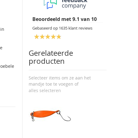
Beoordeeld met
9.1
van
10
Gebaseerd op
1635
klant reviews
 in
me
Gerelateerde
producten
roebele
Selecteer items om ze aan het
mandje toe te voegen of
alles selecteren