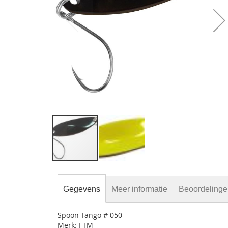
gallerij
Ga
naar
het
Gegevens
Meer informatie
Beoordeling
begin
van
Spoon Tango # 050
de
Merk: FTM
afbeeldingen-