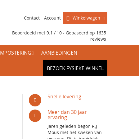
Contact
Account
Winkelwagen
Beoordeeld met 9.1 / 10 - Gebaseerd op
1635
reviews
MPOSTERING
AANBIEDINGEN
BEZOEK FYSIEKE WINKEL
Snelle levering
Meer dan 30 jaar
ervaring
Jaren geleden begon R.J
Mous met het kweken van
wormen. Dit is inmiddels