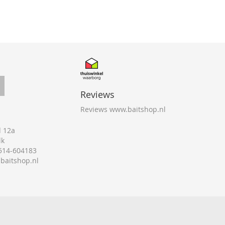
Reviews
Reviews www.baitshop.nl
 12a
lk
0514-604183
@baitshop.nl