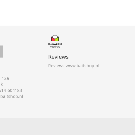
Reviews
Reviews www.baitshop.nl
 12a
lk
0514-604183
@baitshop.nl