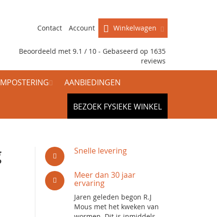
Contact
Account
Winkelwagen
Beoordeeld met 9.1 / 10 - Gebaseerd op
1635
reviews
MPOSTERING
AANBIEDINGEN
BEZOEK FYSIEKE WINKEL
g
Snelle levering
Meer dan 30 jaar
ervaring
Jaren geleden begon R.J
Mous met het kweken van
wormen. Dit is inmiddels