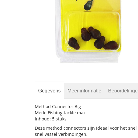
gallerij
Ga
naar
het
begin
Gegevens
Meer informatie
Beoordeling
van
de
Method Connector Big
afbeeldingen-
Merk: Fishing tackle max
gallerij
Inhoud: 5 stuks
Deze method connectors zijn ideaal voor het snel 
snel wissel verbindingen.