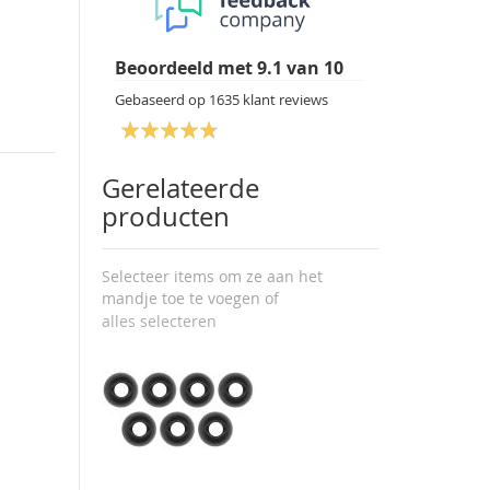
Beoordeeld met
9.1
van
10
Gebaseerd op
1635
klant reviews
Gerelateerde
producten
Selecteer items om ze aan het
mandje toe te voegen of
alles selecteren