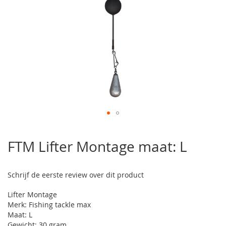
Ga
naar
FTM Lifter Montage maat: L
het
begin
van
Schrijf de eerste review over dit product
de
afbeeldingen-
Lifter Montage
gallerij
Merk: Fishing tackle max
Maat: L
Gewicht: 30 gram