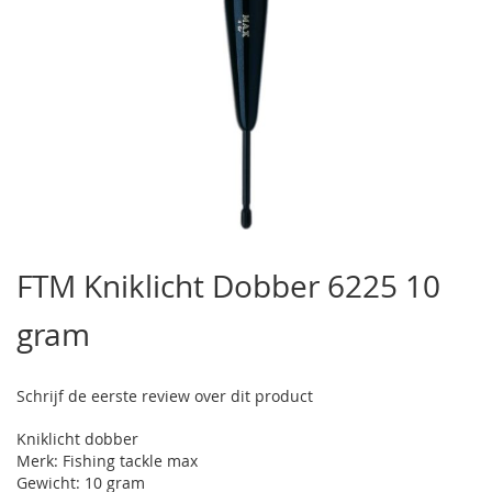
Ga
naar
FTM Kniklicht Dobber 6225 10
het
begin
gram
van
de
afbeeldingen-
gallerij
Schrijf de eerste review over dit product
Kniklicht dobber
Merk: Fishing tackle max
Gewicht: 10 gram