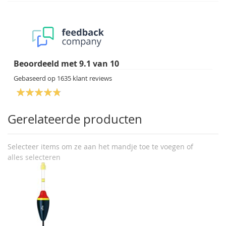
Beoordeeld met
9.1
van
10
Gebaseerd op
1635
klant reviews
Gerelateerde producten
Selecteer items om ze aan het mandje toe te voegen of
alles selecteren