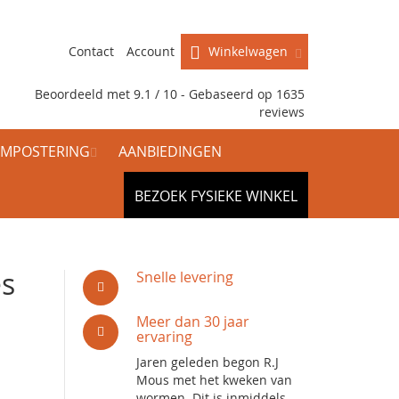
Contact
Account
Winkelwagen
Beoordeeld met 9.1 / 10 - Gebaseerd op
1635
reviews
MPOSTERING
AANBIEDINGEN
BEZOEK FYSIEKE WINKEL
s
Snelle levering
Meer dan 30 jaar
ervaring
Jaren geleden begon R.J
Mous met het kweken van
wormen. Dit is inmiddels