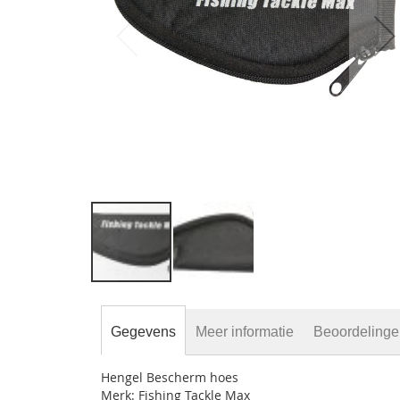
gallerij
Ga
naar
het
Gegevens
Meer informatie
Beoordeling
begin
van
Hengel Bescherm hoes
de
Merk: Fishing Tackle Max
afbeeldingen-