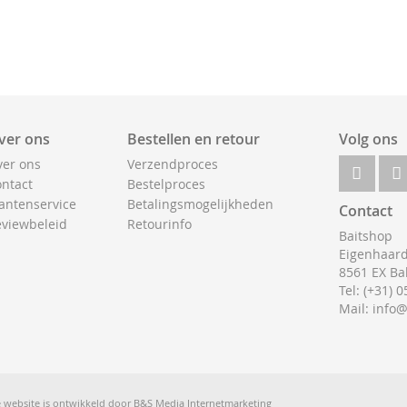
ver ons
Bestellen en retour
Volg ons
er ons
Verzendproces
ntact
Bestelproces
antenservice
Betalingsmogelijkheden
Contact
viewbeleid
Retourinfo
Baitshop
Eigenhaard
8561 EX Ba
Tel: (+31) 
Mail: info
 website is ontwikkeld door
B&S Media Internetmarketing