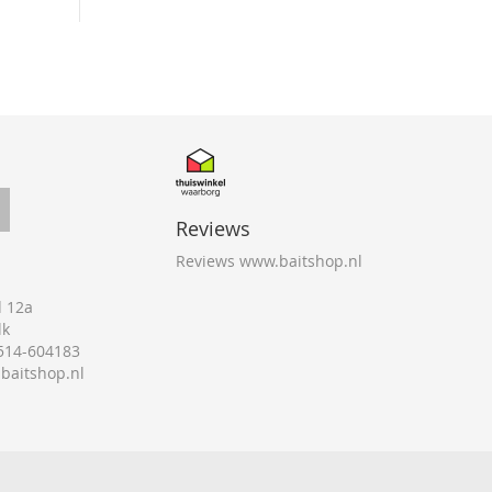
Reviews
Reviews www.baitshop.nl
 12a
lk
0514-604183
@baitshop.nl