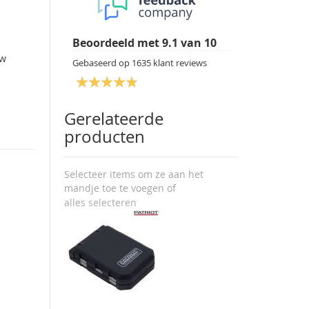
Beoordeeld met
9.1
van
10
uw
Gebaseerd op
1635
klant reviews
Gerelateerde
producten
Selecteer items om ze aan het
mandje toe te voegen of
alles selecteren