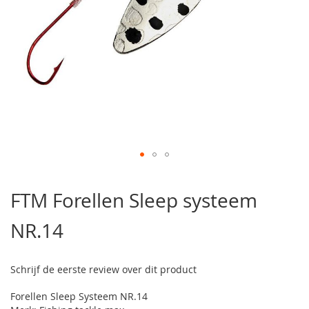
Ga
naar
FTM Forellen Sleep systeem
het
begin
NR.14
van
de
afbeeldingen-
gallerij
Schrijf de eerste review over dit product
Forellen Sleep Systeem NR.14